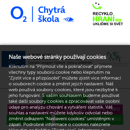
Naše webové stránky používají cookies
Kliknutím na "Přijmout vše a pokračovat" přijmete
všechny typy souborů cookie nebo klepnutím na
"Zjistit více a přizpůsobit" můžete zjistit více informací
o souborech cookie a změnit jejich nastavení. Náš
web používá soubory cookies, které jsou nezbytné k
jeho fungování. S vaším souhlasem budeme používat
RYCHLÝ KONTAKT
také další soubory cookies a zpracovávat vaše osobní
údaje pro analýzu chování a vytváření statistik. Váš
DIGITALIZUJEME ŠKOLU - REALIZACE INVESTICE NPO
souhlas a nastavení můžete kdykoliv odvolat nebo
změnit odkazem "Nastavení cookies" umístěným v
GDPR
PROHLÁŠENÍ O PŘÍSTUPNOSTI
zápatí. Podrobné informace o cookies naleznete