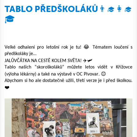
TABLO PŘEDŠKOLÁKŮ👨‍🎓👩‍🎓
🎓
😂
Velké odhalení pro letošní rok je tu!
Tématem loučení s
předškoláky je…
✈
🛩
JALŮVČÁTKA NA CESTĚ KOLEM SVĚTA!
Tablo našich “
skoroškoláků
” můžete letos vidět v Křížovce
😊
(výloha lékárny) a také na výstavě v OC Pivovar.
Abychom si ho ale dostatečně užili, třetí verze
je
i před školkou.
❤️