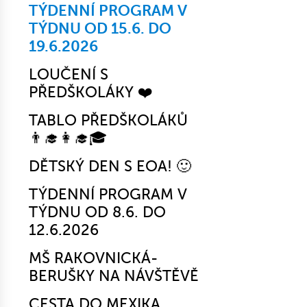
TÝDENNÍ PROGRAM V
TÝDNU OD 15.6. DO
19.6.2026
LOUČENÍ S
PŘEDŠKOLÁKY ❤️
TABLO PŘEDŠKOLÁKŮ
👨‍🎓👩‍🎓🎓
DĚTSKÝ DEN S EOA! 🙂
TÝDENNÍ PROGRAM V
TÝDNU OD 8.6. DO
12.6.2026
MŠ RAKOVNICKÁ-
BERUŠKY NA NÁVŠTĚVĚ
CESTA DO MEXIKA