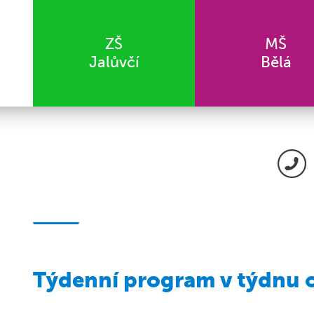
ZŠ
MŠ
Jalůvčí
Bělá
Týdenní program v týdnu o