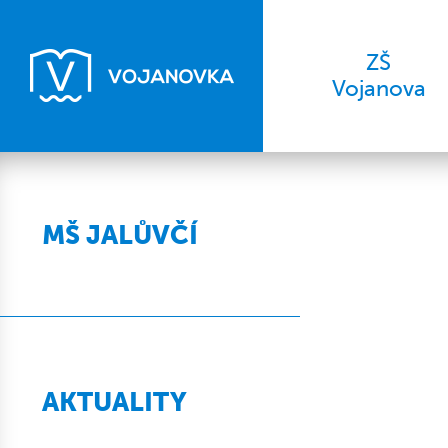
ZŠ
Vojanova
MŠ JALŮVČÍ
AKTUALITY