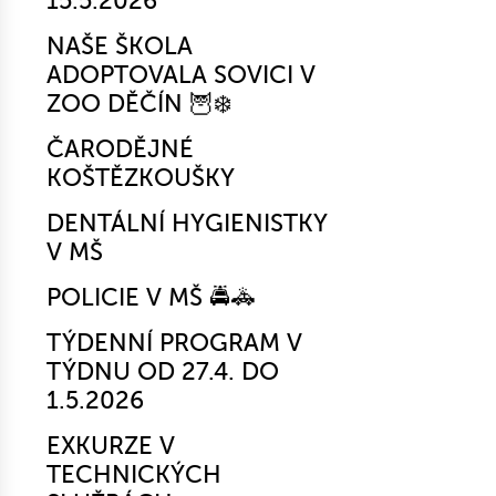
15.5.2026
NAŠE ŠKOLA
ADOPTOVALA SOVICI V
ZOO DĚČÍN 🦉❄️
ČARODĚJNÉ
KOŠTĚZKOUŠKY
DENTÁLNÍ HYGIENISTKY
V MŠ
POLICIE V MŠ 🚔🚓
TÝDENNÍ PROGRAM V
TÝDNU OD 27.4. DO
1.5.2026
EXKURZE V
TECHNICKÝCH