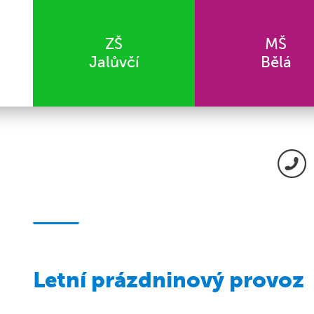
ZŠ
MŠ
Jalůvčí
Bělá
Letní prázdninový provoz