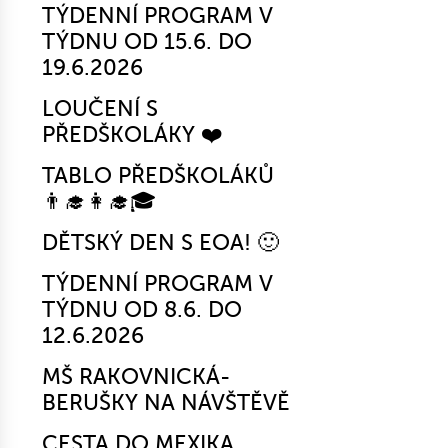
TÝDENNÍ PROGRAM V
TÝDNU OD 15.6. DO
19.6.2026
LOUČENÍ S
PŘEDŠKOLÁKY ❤️
TABLO PŘEDŠKOLÁKŮ
👨‍🎓👩‍🎓🎓
DĚTSKÝ DEN S EOA! 🙂
TÝDENNÍ PROGRAM V
TÝDNU OD 8.6. DO
12.6.2026
MŠ RAKOVNICKÁ-
BERUŠKY NA NÁVŠTĚVĚ
CESTA DO MEXIKA