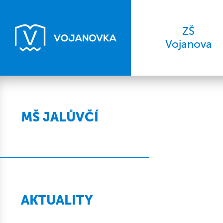
ZŠ
Vojanova
MŠ JALŮVČÍ
AKTUALITY