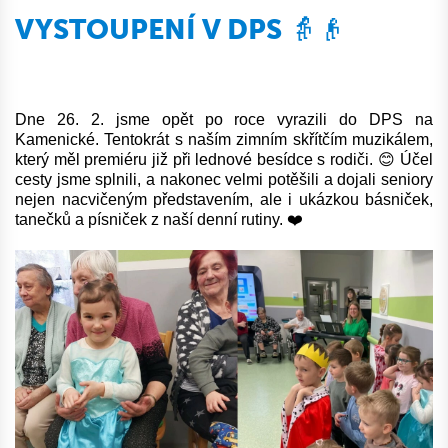
VYSTOUPENÍ V DPS 👵👴
Dne 26. 2. jsme opět po roce vyrazili do DPS na
Kamenické. Tentokrát s naším zimním skřítčím muzikálem,
který měl premiéru již při lednové besídce s rodiči. 😊 Účel
cesty jsme splnili, a nakonec velmi potěšili a dojali seniory
nejen nacvičeným představením, ale i ukázkou básniček,
tanečků a písniček z naší denní rutiny. ❤️