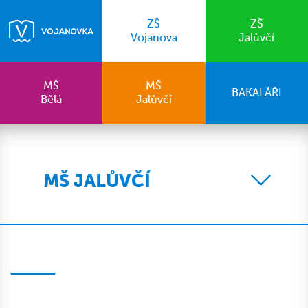
ZŠ
ZŠ
Vojanova
Jalůvčí
MŠ
MŠ
BAKALÁŘI
Bělá
Jalůvčí
MŠ JALŮVČÍ