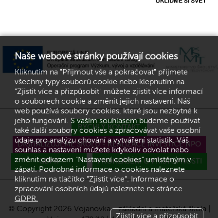
Naše webové stránky používají cookies
Kliknutím na "Přijmout vše a pokračovat" přijmete
všechny typy souborů cookie nebo klepnutím na
"Zjistit více a přizpůsobit" můžete zjistit více informací
o souborech cookie a změnit jejich nastavení. Náš
web používá soubory cookies, které jsou nezbytné k
jeho fungování. S vaším souhlasem budeme používat
RYCHLÝ KONTAKT
také další soubory cookies a zpracovávat vaše osobní
údaje pro analýzu chování a vytváření statistik. Váš
DIGITALIZUJEME ŠKOLU - REALIZACE INVESTICE NPO
souhlas a nastavení můžete kdykoliv odvolat nebo
změnit odkazem "Nastavení cookies" umístěným v
GDPR
PROHLÁŠENÍ O PŘÍSTUPNOSTI
zápatí. Podrobné informace o cookies naleznete
kliknutím na tlačítko "Zjistit více". Informace o
zpracování osobních údajů naleznete na stránce
GDPR.
© Copyright 2026 Vojanovka - základní a mateřská škola |
Zjistit více a přizpůsobit